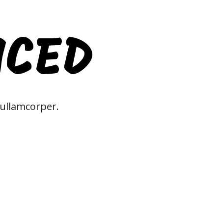
NCED
 ullamcorper.